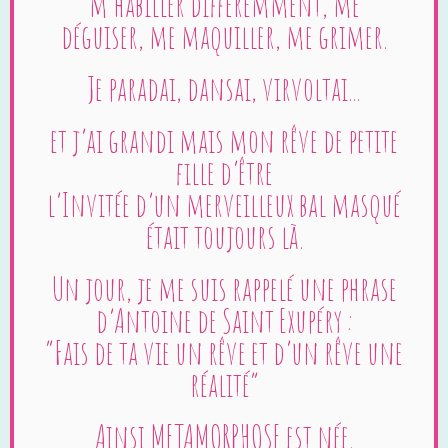
m’habiller différemment, me
déguiser, me maquiller, me grimer.
Je paradai, dansai, virvoltai...
et j’ai grandi mais mon rêve de petite
fille d’être
l’Invitée d’un merveilleux bal masqué
était toujours là.
Un jour, je me suis rappelé une phrase
d’Antoine de Saint Exupéry :
“Fais de ta vie un rêve et d’un rêve une
réalité”
Ainsi METAMORPHOSE est née.