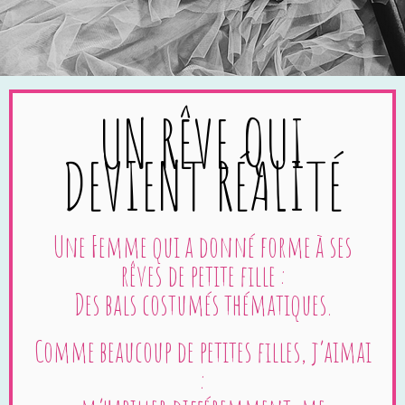
UN RÊVE QUI
DEVIENT RÉALITÉ
Une Femme qui a donné forme à ses
rêves de petite fille :
Des bals costumés thématiques.
Comme beaucoup de petites filles, j’aimai
: