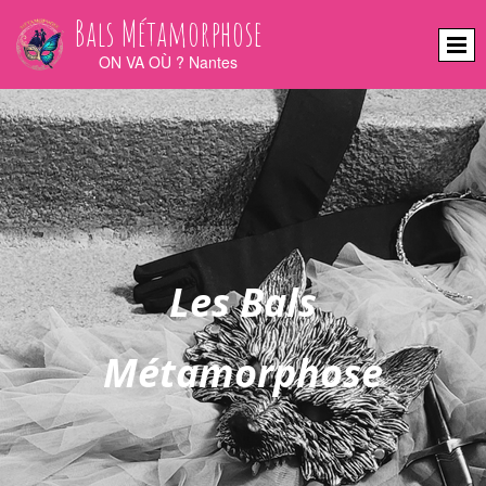
Bals Métamorphose
ON VA OÙ ? Nantes
Les Bals
Métamorphose